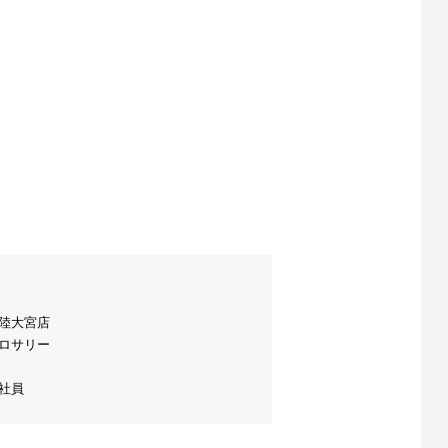
陸大宮店
ロサリー
社員